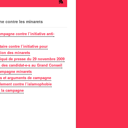
e contre les minarets
mpagne contre l’initiative anti-
ire contre l’initiative pour
ction des minarets
ué de presse du 29 novembre 2009
 des candidat-e-s au Grand Conseil
campagne minarets
ns et arguments de campagne
ement contre l’islamophobie
 la campagne