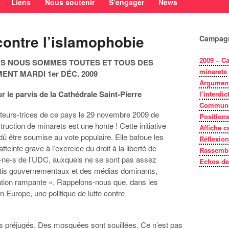
Liens
Nous soutenir
S’engager
News
ontre l’islamophobie
Campagn
2009 – Ca
ONS NOUS SOMMES TOUTES ET TOUS DES
minarets
NT MARDI 1er DÉC. 2009
Argumenta
le parvis de la Cathédrale Saint-Pierre
l’interdi
Communiq
ecteurs-trices de ce pays le 29 novembre 2009 de
Positions
nstruction de minarets est une honte ! Cette initiative
Affiche 
dû être soumise au vote populaire. Elle bafoue les
Réflexio
teinte grave à l’exercice du droit à la liberté de
Rassembl
en-ne-s de l’UDC, auxquels ne se sont pas assez
Echos de
rtis gouvernementaux et des médias dominants,
sation rampante ». Rappelons-nous que, dans les
n Europe, une politique de lutte contre
es préjugés. Des mosquées sont souillées. Ce n’est pas