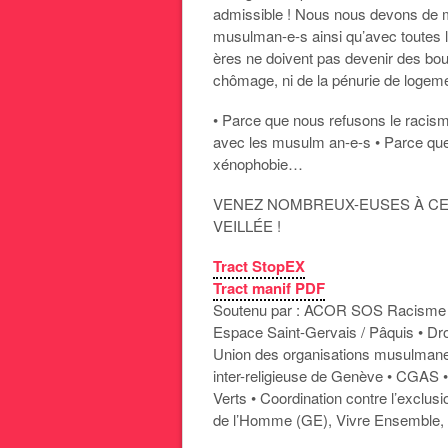
admissible ! Nous nous devons de ma
musulman-e-s ainsi qu’avec toutes le
ères ne doivent pas devenir des bou
chômage, ni de la pénurie de logemen
• Parce que nous refusons le racisme
avec les musulm an-e-s • Parce que 
xénophobie…
VENEZ NOMBREUX-EUSES À CE
VEILLÉE !
Tract StopEX
Tract manif PDF
Soutenu par : ACOR SOS Racisme • 
Espace Saint-Gervais / Pâquis • Dro
Union des organisations musulmanes
inter-religieuse de Genève • CGAS • 
Verts • Coordination contre l’exclus
de l’Homme (GE), Vivre Ensembl