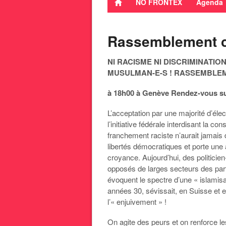
NO FRONTEX
Agenda
Rassemblement c
NI RACISME NI DISCRIMINATI
MUSULMAN-E-S ! RASSEMBLEME
à 18h00 à Genève Rendez-vous sur 
L’acceptation par une majorité d’él
l’initiative fédérale interdisant la co
franchement raciste n’aurait jamais 
libertés démocratiques et porte une at
croyance. Aujourd’hui, des politici
opposés de larges secteurs des pa
évoquent le spectre d’une « islami
années 30, sévissait, en Suisse et e
l’« enjuivement » !
On agite des peurs et on renforce l