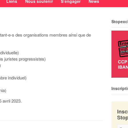
Liens
Nous soutenir
S’engager
News
Stopexc
tant-e-s des organisations membres ainsi que de
ividuelle)
 juristes progressistes)
)
re individuel)
Inscript
nia)
5 avril 2023.
Insc
Stop