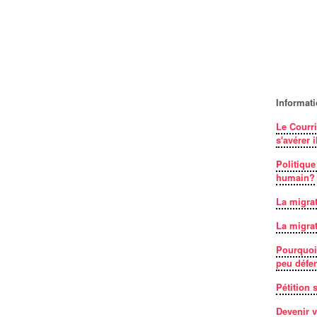
Informat
Le Courri
s'avérer i
Politique
humain?
La migrat
La migrat
Pourquoi 
peu défe
Pétition
Devenir v