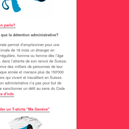
on parle?
 que la détention administrative?
dérale permet d’emprisonner pour une
imale de 18 mois un étranger en
 irrégulière, homme ou femme dès l’âge
, dans l’attente de son renvoi de Suisse.
prive des milliers de personnes de leur
haque année et menace plus de 150'000
rs qui vivent et travaillent en Suisse.
on administrative n’a pas pour but de
de sanctionner un délit au sens du Code
s d'info
r un T-shirts "Ma Genève"