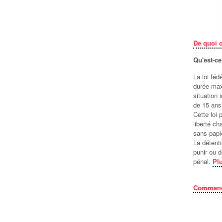
De quoi 
Qu'est-ce
La loi fé
durée max
situation
de 15 ans
Cette loi 
liberté c
sans-papie
La détenti
punir ou 
pénal.
Plu
Commande