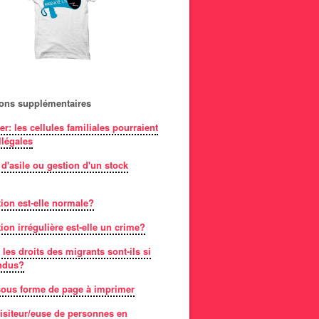
ions supplémentaires
er: les cellules familiales pourraient
llégales
 d'asile ou gestion d'un stock
ion est-elle normale?
ion irrégulière est-elle un crime?
les droits des migrants sont-ils si
ndus?
 sous forme de page à imprimer
isiteur/euse de personnes en