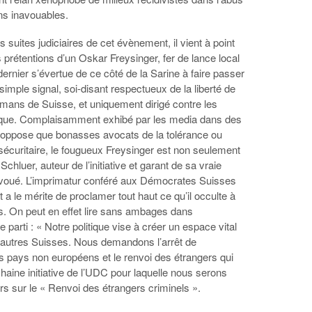
ins inavouables.
s suites judiciaires de cet évènement, il vient à point
prétentions d’un Oskar Freysinger, fer de lance local
 dernier s’évertue de ce côté de la Sarine à faire passer
n simple signal, soi-disant respectueux de la liberté de
mans de Suisse, et uniquement dirigé contre les
ique. Complaisamment exhibé par les media dans des
ui oppose que bonasses avocats de la tolérance ou
 sécuritaire, le fougueux Freysinger est non seulement
luer, auteur de l’initiative et garant de sa vraie
avoué. L’imprimatur conféré aux Démocrates Suisses
a le mérite de proclamer tout haut ce qu’il occulte à
s. On peut en effet lire sans ambages dans
 parti : « Notre politique vise à créer un espace vital
s autres Suisses. Nous demandons l’arrêt de
s pays non européens et le renvoi des étrangers qui
haine initiative de l’UDC pour laquelle nous serons
rs sur le « Renvoi des étrangers criminels ».