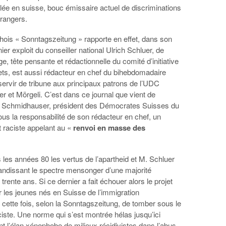
e en suisse, bouc émissaire actuel de discriminations
trangers.
hois « Sonntagszeitung » rapporte en effet, dans son
er exploit du conseiller national Ulrich Schluer, de
, tête pensante et rédactionnelle du comité d’initiative
ets, est aussi rédacteur en chef du bihebdomadaire
ervir de tribune aux principaux patrons de l’UDC
 et Mörgeli. C’est dans ce journal que vient de
ly Schmidhauser, président des Démocrates Suisses du
us la responsabilité de son rédacteur en chef, un
et raciste appelant au «
renvoi en masse des
 les années 80 les vertus de l’apartheid et M. Schluer
brandissant le spectre mensonger d’une majorité
ente ans. Si ce dernier a fait échouer alors le projet
ur les jeunes nés en Suisse de l’immigration
n cette fois, selon la Sonntagszeitung, de tomber sous le
iste. Une norme qui s’est montrée hélas jusqu’ici
nt l’élan xénophobe de milieux récidivistes dans l’abus