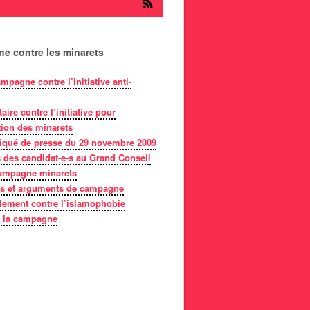
e contre les minarets
mpagne contre l’initiative anti-
ire contre l’initiative pour
ction des minarets
ué de presse du 29 novembre 2009
 des candidat-e-s au Grand Conseil
campagne minarets
ns et arguments de campagne
ement contre l’islamophobie
 la campagne