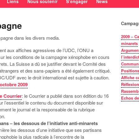
Liens
Nous soutenir
S’engager
News
pagne
Campagn
2009 – Ca
pagne dans les divers media.
minarets
ent aux affiches agressives de l’UDC, l’ONU a
Argumenta
s sur les conditions de la campagne xénophobe en cours
l’interdi
arets. La Suisse a dû se justifier devant le Comité des
Communiq
 étrangers et des sans-papiers a été également critiqué.
Positions
UDC/UDF avec le droit international est sujette à caution.
Affiche 
 octobre 2009
Réflexio
Rassembl
e Courrier
: le Courrier a publié dans son édition du 16
Echos de
ur l’essentiel le contenu du document disponible sur
ment le journal et la responsable de la rubrique
on.
s – les dessous de l’initiative anti-minarets
mière les dessous d’une initiative que ses partisans
nophobie la plus radicale à l’encontre de la