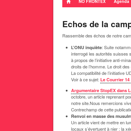
NO FRONTEX
Agenda
Echos de la cam
Rassemble des échos de notre cam
L’ONU inquiète
: Suite notamm
interrogé les autorités suisse
à propos de l’initiative anti-min
droits de l’homme. Le droit des
La compatibilité de l’initiative 
Voir à ce sujet:
Le Courrier 14
Argumentaire StopEX dans L
octobre, un article reprenant po
notre site.Nous remercions vive
Contrechamp de cette publicati
Renvoi en masse des musulman
Un article vient de mettre en lu
locaux s’évertuent à nier : la xé