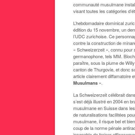
communauté musulmane installé
visant toutes les catégories d’é
L’hebdomadaire dominical zuric
édition du 15 novembre, un derni
l’UDC zurichoise. Ce personnage
contre la construction de minar
« Schweizerzeit », connu pour s
germanophone, tels MM. Blocher
paraître, sous la plume de Wil
canton de Thurgovie, et donc so
article clairement diffamatoire 
Musulmans
».
La Schweizerzeit célébrait dans
s’est déjà illustré en 2004 en 
musulmane en Suisse dans les tr
de naturalisations facilitées po
musulmane, il risque bel et bie
coup de la norme pénale antirac
incapable de freiner efficaceme