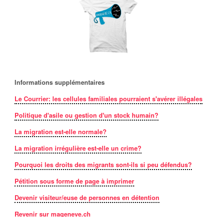
Informations supplémentaires
Le Courrier: les cellules familiales pourraient s'avérer illégales
Politique d'asile ou gestion d'un stock humain?
La migration est-elle normale?
La migration irrégulière est-elle un crime?
Pourquoi les droits des migrants sont-ils si peu défendus?
Pétition sous forme de page à imprimer
Devenir visiteur/euse de personnes en détention
Revenir sur mageneve.ch