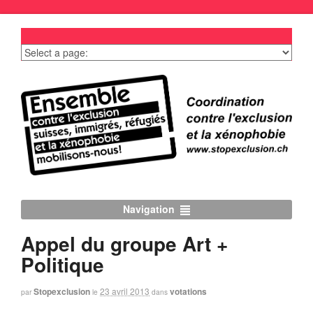
Navigation
Appel du groupe Art +
Politique
Stopexclusion
23 avril 2013
votations
par
le
dans