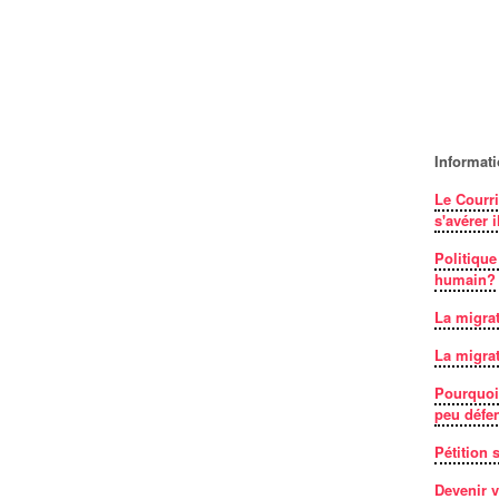
Informat
Le Courri
s'avérer i
Politique
humain?
La migrat
La migrat
Pourquoi 
peu défe
Pétition
Devenir v