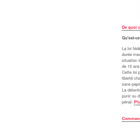
De quoi 
Qu'est-ce
La loi fé
durée max
situation
de 15 ans
Cette loi 
liberté c
sans-papie
La détenti
punir ou 
pénal.
Plu
Commande