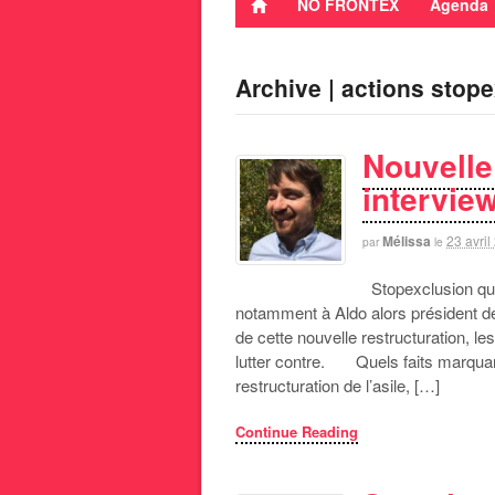
NO FRONTEX
Agenda
Archive | actions stop
Nouvelle 
intervie
Mélissa
23 avril
par
le
Stopexclusion qui
notamment à Aldo alors président de
de cette nouvelle restructuration,
lutter contre. Quels faits marquant
restructuration de l’asile, […]
Continue Reading