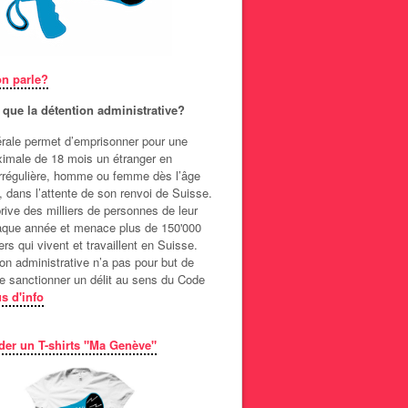
on parle?
 que la détention administrative?
dérale permet d’emprisonner pour une
imale de 18 mois un étranger en
 irrégulière, homme ou femme dès l’âge
, dans l’attente de son renvoi de Suisse.
prive des milliers de personnes de leur
haque année et menace plus de 150'000
rs qui vivent et travaillent en Suisse.
on administrative n’a pas pour but de
de sanctionner un délit au sens du Code
s d'info
r un T-shirts "Ma Genève"