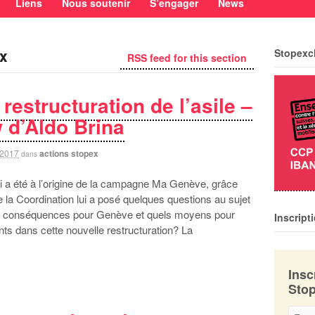
Liens
Nous soutenir
S’engager
News
ex
Stopexc
RSS feed for this section
restructuration de l’asile –
w d’Aldo Brina
 2017
actions stopex
dans
 a été à l’origine de la campagne Ma Genève, grâce
 la Coordination lui a posé quelques questions au sujet
 les conséquences pour Genève et quels moyens pour
Inscript
s dans cette nouvelle restructuration? La
Insc
Stop