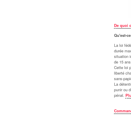
De quoi 
Qu'est-ce
La loi fé
durée max
situation
de 15 ans
Cette loi 
liberté c
sans-papie
La détenti
punir ou 
pénal.
Plu
Commande