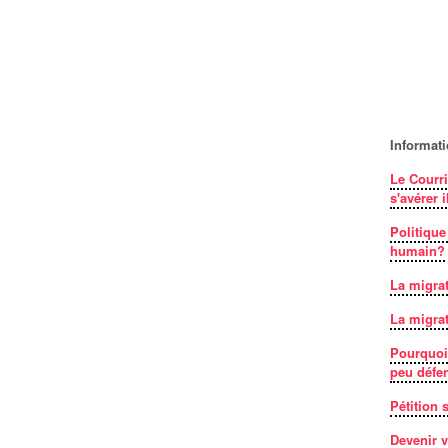
Informat
Le Courri
s'avérer i
Politique
humain?
La migrat
La migrat
Pourquoi 
peu défe
Pétition
Devenir v