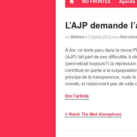
NO FRONTEX
Agenda
L’AJP demande l’a
Mélissa
5 février 2015
Non clas
par
le
dans
À lire: ce texte paru dans la revue P
(AJP) fait part de ses difficultés à o
(permettrait toujours?) la répressio
contribué en partie à la surpopulat
principe de la transparence, mais la
monde, et notamment pas de celle d
lire l’article
Watch The Med Alarmphone