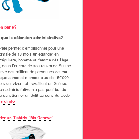
on parle?
 que la détention administrative?
dérale permet d’emprisonner pour une
imale de 18 mois un étranger en
 irrégulière, homme ou femme dès l’âge
, dans l’attente de son renvoi de Suisse.
prive des milliers de personnes de leur
haque année et menace plus de 150'000
rs qui vivent et travaillent en Suisse.
on administrative n’a pas pour but de
de sanctionner un délit au sens du Code
s d'info
r un T-shirts "Ma Genève"