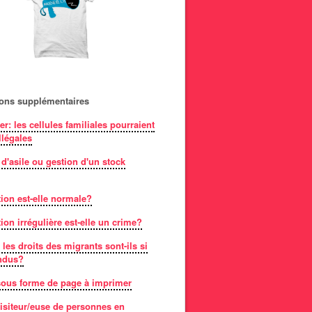
ions supplémentaires
er: les cellules familiales pourraient
llégales
 d'asile ou gestion d'un stock
ion est-elle normale?
ion irrégulière est-elle un crime?
les droits des migrants sont-ils si
ndus?
 sous forme de page à imprimer
isiteur/euse de personnes en