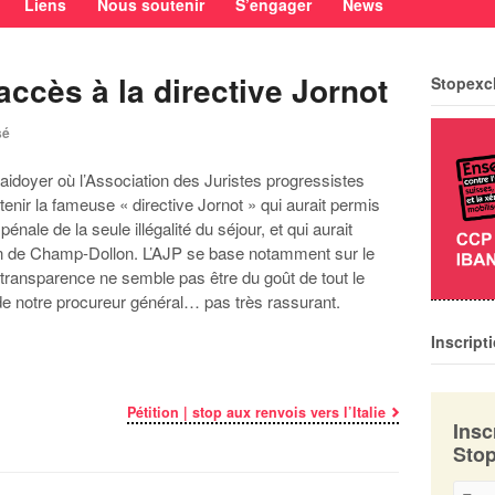
Liens
Nous soutenir
S’engager
News
ccès à la directive Jornot
Stopexc
sé
laidoyer où l’Association des Juristes progressistes
btenir la fameuse « directive Jornot » qui aurait permis
n pénale de la seule
illégalité du séjour, et qui aurait
ion de Champ-Dollon. L’AJP se base notamment sur le
 transparence ne semble pas être du goût de tout le
e notre procureur général… pas très rassurant.
Inscript
Pétition | stop aux renvois vers l’Italie
Insc
Stop