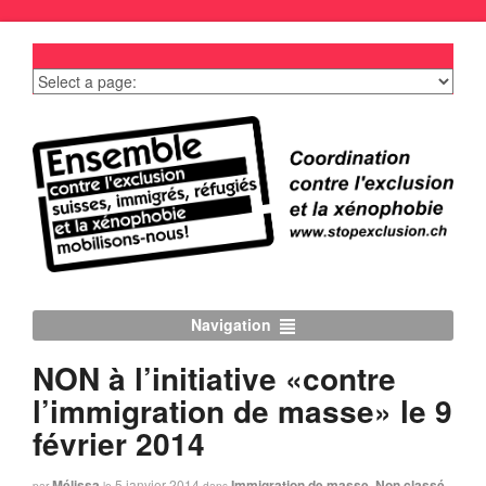
Navigation
NON à l’initiative «contre
l’immigration de masse» le 9
février 2014
Mélissa
5 janvier 2014
Immigration de masse
,
Non classé
par
le
dans